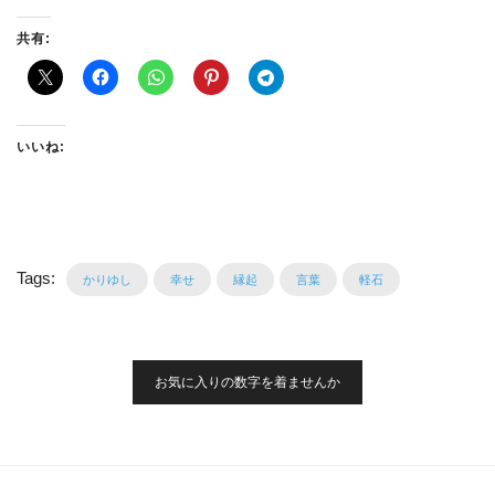
共有:
いいね:
Tags:
かりゆし
幸せ
縁起
言葉
軽石
投
稿
お気に入りの数字を着ませんか
ナ
ビ
ゲ
ー
シ