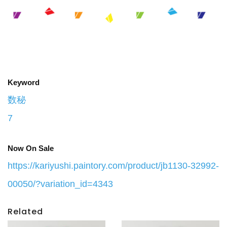
Keyword
数秘
7
Now On Sale
https://kariyushi.paintory.com/product/jb1130-32992-
00050/?variation_id=4343
Related