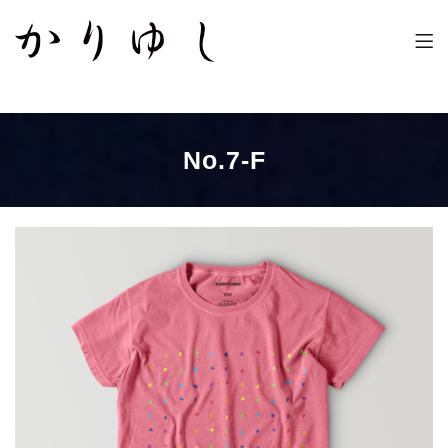
かりゆし
これからもず〜っと幸せ!
No.7-F